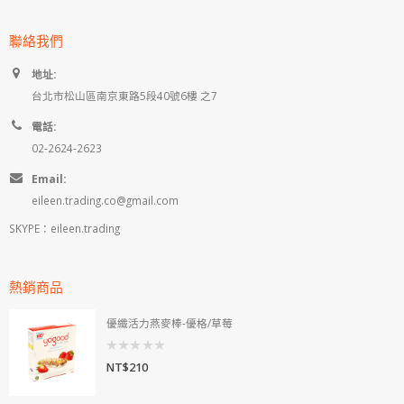
聯絡我們
地址:
台北市松山區南京東路5段40號6樓 之7
電話:
02-2624-2623
Email:
eileen.trading.co@gmail.com
SKYPE：eileen.trading
熱銷商品
優纖活力燕麥棒-優格/草莓
0
NT$
210
out
of
5