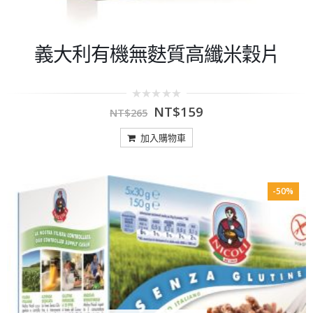
義大利有機無麩質高纖米穀片
0
NT$
159
NT$
265
out
of
5
加入購物車
-50%