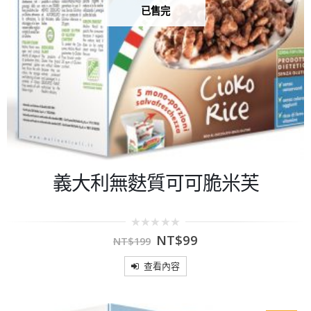
已售完
義大利無麩質可可脆米芙
0
NT$
99
NT$
199
out
of
5
查看內容