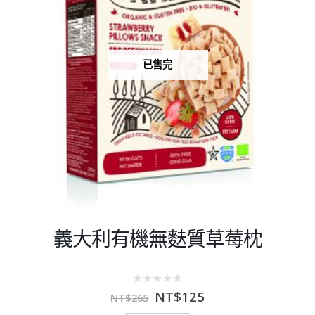
已售完
義大利有機無麩質草莓枕
0
NT$
125
NT$
265
out
of