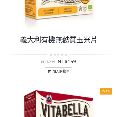
義大利有機無麩質玉米片
0
NT$
159
NT$
235
out
of
5
加入購物車
-53%