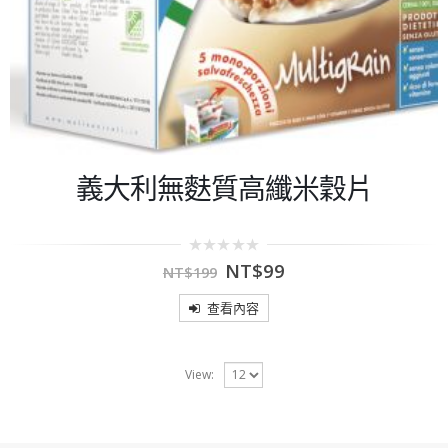
義大利無麩質高纖米穀片
0
NT$
99
NT$
199
out
of
5
查看內容
View: