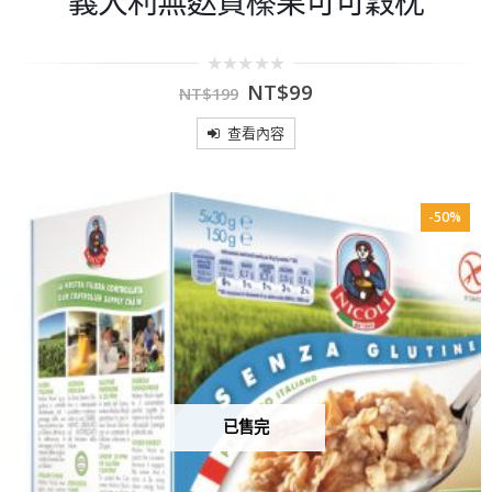
義大利無麩質榛果可可穀枕
0
NT$
99
NT$
199
out
of
5
查看內容
-50%
已售完