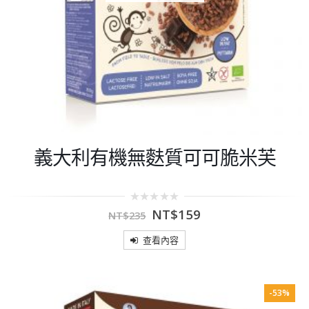
義大利有機無麩質可可脆米芙
0
NT$
159
NT$
235
out
of
5
查看內容
-53%