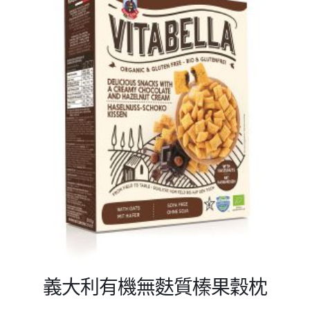
義大利有機無麩質榛果穀枕