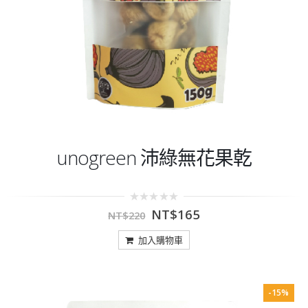
unogreen 沛綠無花果乾
0
NT$
165
NT$
220
out
of
5
加入購物車
-15%