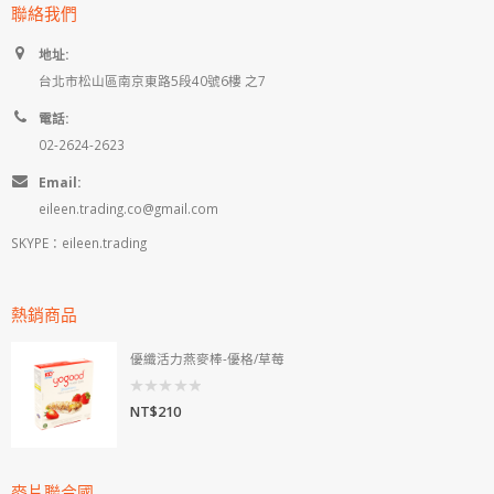
聯絡我們
地址:
台北市松山區南京東路5段40號6樓 之7
電話:
02-2624-2623
Email:
eileen.trading.co@gmail.com
SKYPE：eileen.trading
熱銷商品
優纖活力燕麥棒-優格/草莓
0
NT$
210
out
of
5
麥片聯合國