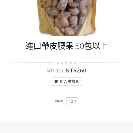
進口帶皮腰果 50包以上
0
NT$
260
NT$
320
out
of
5
加入購物車
View: