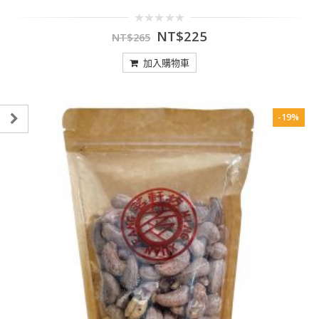
0
NT$
225
NT$
265
out
of
5
加入購物車
-19%