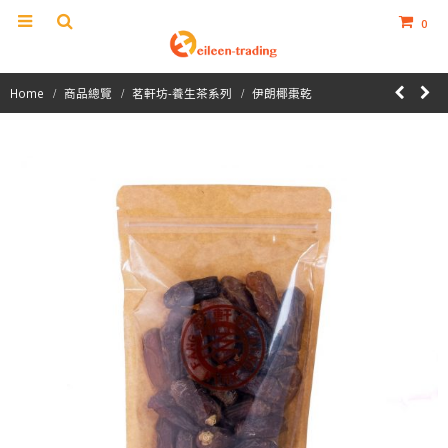
0
Home
商品總覽
茗軒坊-養生茶系列
伊朗椰棗乾