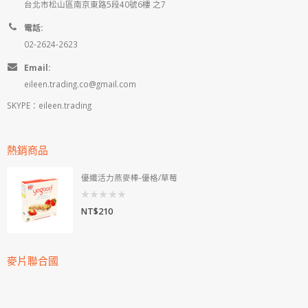
台北市松山區南京東路5段40號6樓 之7
電話:
02-2624-2623
Email:
eileen.trading.co@gmail.com
SKYPE：eileen.trading
熱銷商品
優纖活力燕麥棒-優格/草莓
0
NT$
210
out
of
5
麥片聯合國