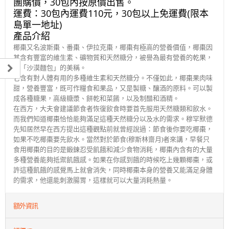
團購價，30包內按原價出售。
運費：30包內運費110元，30包以上免運費(
限本
島單一地址)
產品介紹
椰棗又名波斯棗、番棗、伊拉克棗，椰棗有極高的營養價值，椰棗因
其含有豐富的維生素、礦物質和天然糖分，被譽為最有營養的乾果，
有「沙漠麵包」的美稱。
它含有對人體有用的多種維生素和天然糖分。不僅如此，椰棗果肉味
甜，營養豐富，既可作糧食和果品，又是製糖、釀酒的原料。可以製
成各種糖果，高級糖漿、餅乾和菜餚，以及制醋和酒精。
在西方，大夫會建議節食者恢復飲食時要首先服用天然糖類和飲水。
而我們知道椰棗恰恰能夠滿足這種天然糖分以及水的需求。穆罕默德
先知居然早在西方提出這種觀點前就曾經說過：節食後你要吃椰棗，
如果不吃椰棗要先飲水。當然對於節食(穆斯林齋月)者來講，早餐只
食用椰棗的目的是鍛鍊忍受飢餓和減少食物消耗，椰棗內含有的大量
多種營養能夠抵禦飢餓感。如果在你感到餓的時候吃上幾顆椰棗，或
許這種飢餓的感覺馬上就會消失，同時椰棗本身的營養又能滿足身體
的需求，他還能刺激腸胃，這樣就可以大量消耗熱量。
額外資訊