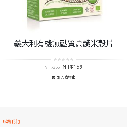
義大利有機無麩質高纖米穀片
0
NT$
159
NT$
265
out
of
5
加入購物車
聯絡我們