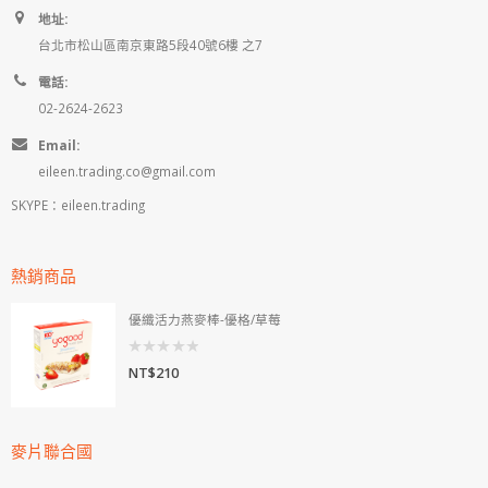
地址:
台北市松山區南京東路5段40號6樓 之7
電話:
02-2624-2623
Email:
eileen.trading.co@gmail.com
SKYPE：eileen.trading
熱銷商品
優纖活力燕麥棒-優格/草莓
0
NT$
210
out
of
5
麥片聯合國