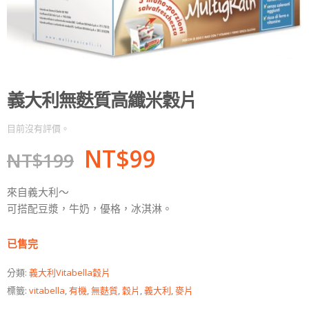
義大利無麩質高纖米穀片
目前沒有評價。
NT$
99
NT$
199
來自義大利～
可搭配豆漿，牛奶，優格，冰淇淋。
已售完
分類:
義大利Vitabella穀片
標籤:
vitabella
,
有機
,
無麩質
,
穀片
,
義大利
,
麥片