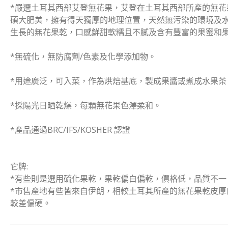
*嚴選土耳其西部艾登無花果，艾登在土耳其西部所產的無花
碩大肥美，擁有得天獨厚的地理位置，天然無污染的環境及
生長的無花果乾，口感鮮甜軟糯且不膩及含有豐富的果蜜和
*無硫化，無防腐劑/色素及化學添加物。
*用途廣泛，可入菜，作為烘焙基底，製成果醬或煮成水果茶
*採陽光日晒乾燥，每顆無花果色澤柔和。
*產品通過BRC/IFS/KOSHER 認證
它牌:
*有些則是選用硫化果乾，果乾偏白偏乾，價格低，品質不一
*市售產地有些皆來自伊朗，相較土耳其所產的無花果乾皮厚
較差偏硬。