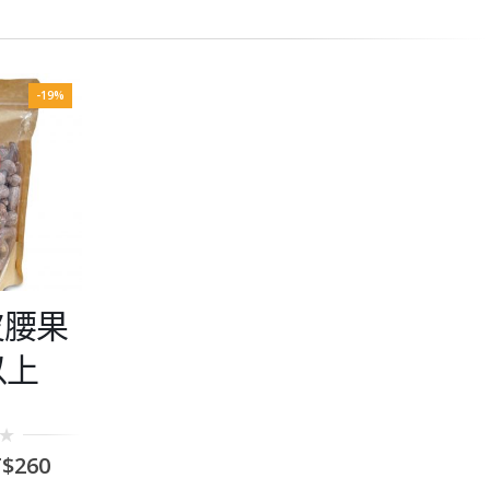
-19%
皮腰果
以上
$
260