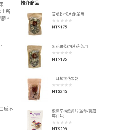
推介商品
果
水土所
苦瓜乾(切片)泡茶用
果膠。
NT$
175
0
out
of
5
。
無花果乾(切片)泡茶用
NT$
185
0
out
of
5
土耳其無花果乾
NT$
245
0
out
of
5
口感不
優纖幸福燕麥片(藍莓/蔓越
莓口味)
NT$
299
0