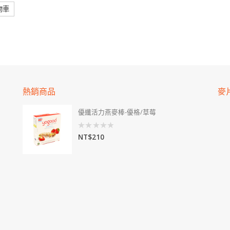
物車
熱銷商品
麥
優纖活力燕麥棒-優格/草莓
0
NT$
210
out
of
5