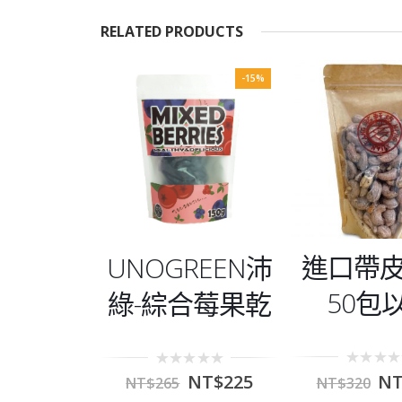
RELATED PRODUCTS
-15%
進口帶
UNOGREEN沛
50包
綠-綜合莓果乾
0
0
NT
NT$
225
NT$
320
NT$
265
out
out
of
of