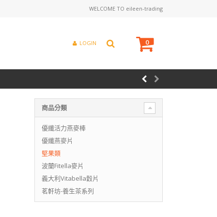
WELCOME TO eileen-trading
0
LOGIN
商品分類
優纖活力燕麥棒
優纖燕麥片
堅果類
波蘭Fitella麥片
義大利Vitabella穀片
茗軒坊-養生茶系列