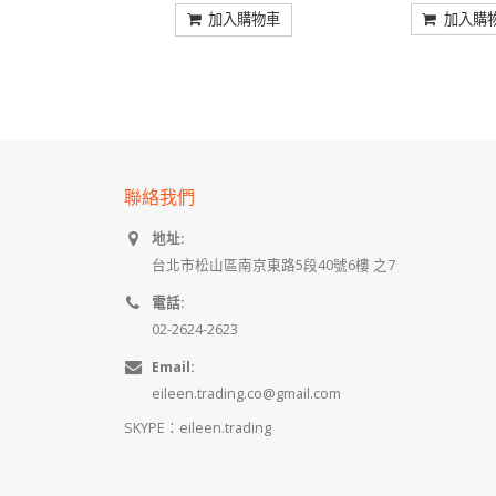
5
5
加入購
加入購物車
聯絡我們
地址:
台北市松山區南京東路5段40號6樓 之7
電話:
02-2624-2623
Email:
eileen.trading.co@gmail.com
SKYPE：eileen.trading