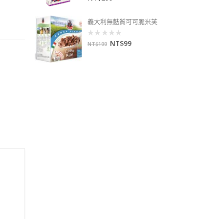
out
of
5
義大利無麩質可可脆米芙
NT$
99
0
NT$
199
out
of
5